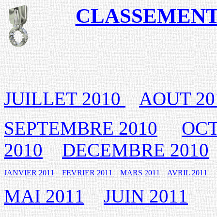
CLASSEMENT 
JUILLET 201
0
AOUT 20
SEPTEMBRE 201
0
OCT
201
0
DECEMBRE 201
0
JANVIER 20
1
1
FEVRIER 20
1
1
MARS 20
1
1
AVRIL 20
1
1
MAI 20
1
1
JUIN 20
1
1