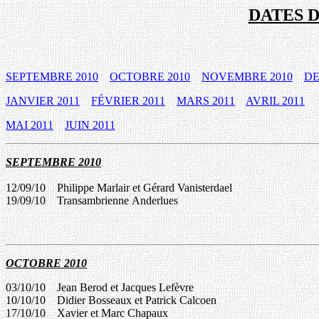
DATES 
SEPTEMBRE 201
0
OCTOBRE 201
0
NOVEMBRE 201
0
DE
JANVIER 20
1
1
FÉVRIER 20
1
1
MARS 20
1
1
AVRIL 20
1
1
MAI 20
1
1
JUIN 20
1
1
SEPTEMBRE 20
10
12/09/10
Philippe Marlair et Gérard
Vanisterdael
19/09/10
Transambrienne
Anderlues
OCTOBRE 20
10
03/10/10
Jean Berod et
Jacques Lefèvr
e
10/10/10
Didier
Bosseaux
et
Patrick
Calcoen
17/10/10
Xavier et Marc
Chapaux