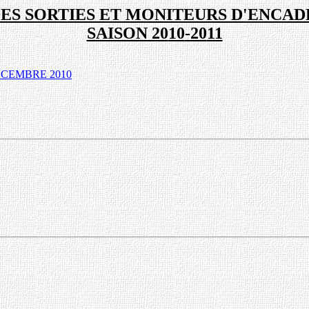
DES SORTIES ET MONITEURS D'ENCA
SAISON 20
10
-20
11
CEMBRE 201
0