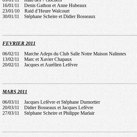
16/01/11
Denis Gathon et
Anne
Hubeaux
23/01/10
Raid d’Heure
Walcourt
30/01/11
Stéphane
Scheire
et
Didier
Bosseaux
FEVRIER 20
1
1
06/02/11
Marche
Adeps
du Club
Salle Notre Maison
Nalinnes
13/02/11
Marc et Xavier
Chapaux
20/02/11
Jacques et Aurélien Lefèvre
MARS 20
1
1
06/03/11
Jacques Lefèvre et
Stéphane
Dumortier
20/03/11
Didier
Bosseaux
et
Jacques Lefèvre
27/03/11
Stéphane
Scheire
et
Philippe Marlair