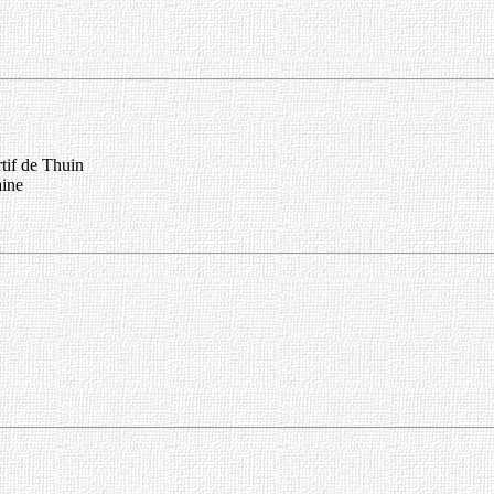
rtif de Thuin
aine