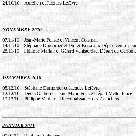
24/10/10
Aurélien et Jacques Lefèvre
N
OVEMBRE 201
0
07/11/10
Jean-Marie
Fensie
et
Vincent
Coisman
14/11/10
Stéphane
Dumortier
et
Didier
Bosseaux
Départ
centre spo
2
8/11/10
Philippe Marlair et
Gérard
Vanisterdael
Départ de
Cerfont
DECEMBRE
201
0
05/12/10
Stéphane
Dumortier
et
Jacques Lefèvre
12/12/10
Denis Gathon et Jean-
Marie
Fensie
Départ
Mettet
Place
1
9/12/10
Philippe Marlair
Reconnaissance des 7 clochers
JANVIER
20
1
1
09/01/11
Raid des 7 clochers