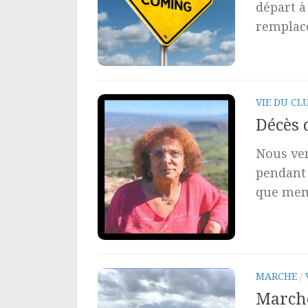
départ à
remplace
VIE DU CL
Décès 
Nous ven
pendant 
que mem
MARCHE
/
Marche