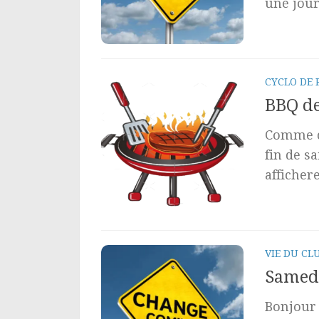
une jour
CYCLO DE 
BBQ de
Comme ch
fin de s
affichere
VIE DU CL
Samedi
Bonjour 