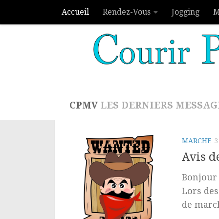
Accueil
Rendez-Vous
Jogging
M
Skip to content
CPMV
LES DERNIERS MESSAGE
MARCHE
3
Avis d
Bonjour 
Lors des
de march