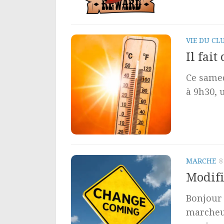
VIE DU CL
Il fai
Ce samed
à 9h30, 
MARCHE
8
Modifi
Bonjour 
marcheus