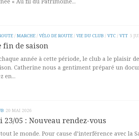
née « Au fil du Patrimoine...
ROUTE
/
MARCHE
/
VÉLO DE ROUTE
/
VIE DU CLUB
/
VTC
/
VTT
5 JU
 fin de saison
aque année à cette période, le club a le plaisir d
aison. Catherine nous a gentiment préparé un docu
z en...
UB
20 MAI 2026
 23/05 : Nouveau rendez-vous
tout le monde. Pour cause d’interférence avec la S