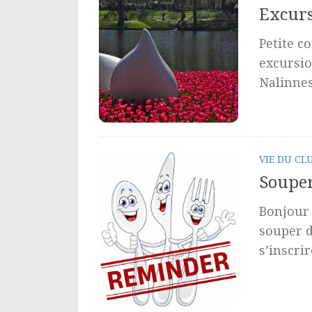
Excurs
Petite c
excursio
Nalinnes 
VIE DU CL
Souper 
Bonjour 
souper d
s’inscrire