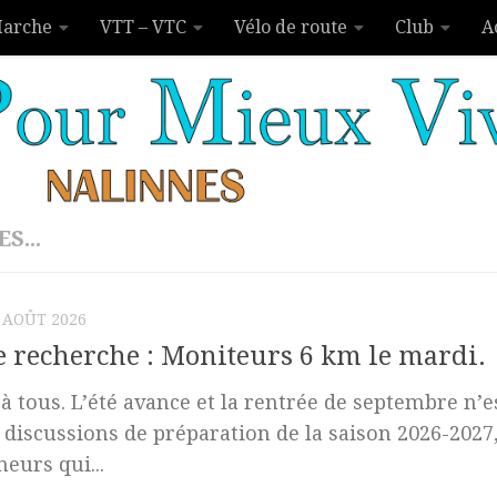
arche
VTT – VTC
Vélo de route
Club
A
S...
 AOÛT 2026
e recherche : Moniteurs 6 km le mardi.
à tous. L’été avance et la rentrée de septembre n
 discussions de préparation de la saison 2026-202
eurs qui...