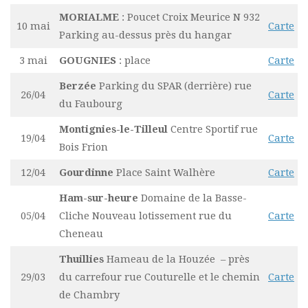
MORIALME
: Poucet Croix Meurice N 932
10 mai
Carte
Parking au-dessus près du hangar
3 mai
GOUGNIES
: place
Carte
Berzée
Parking du SPAR (derrière) rue
26/04
Carte
du Faubourg
Montignies-le-Tilleul
Centre Sportif rue
19/04
Carte
Bois Frion
12/04
Gourdinne
Place Saint Walhère
Carte
Ham-sur-heure
Domaine de la Basse-
05/04
Cliche Nouveau lotissement rue du
Carte
Cheneau
Thuillies
Hameau de la Houzée – près
29/03
du carrefour rue Couturelle et le chemin
Carte
de Chambry