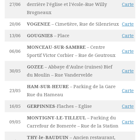
27/06
derrière l’église et l’école–Rue Willy
Carte
Brogneaux
20/06
VOGENEE
– Cimetière, Rue de Silenrieux
Carte
13/06
GOUGNIES
– Place
Carte
MONCEAU-SUR-SAMBRE
– Centre
06/06
Carte
Sportif Victor Corbier – Rue de Goutroux
GOZEE
– Abbaye d’Aulne (ruines) Bief
30/05
Carte
du Moulin – Rue Vandervelde
HAM-SUR-HEURE
– Parking de la Gare
23/05
Carte
Rue du Hameau
16/05
GERPINNES
-Flaches – Eglise
Carte
MONTIGNY-LE-TILLEUL
– Parking du
09/05
Carte
Carrefour de Bomerée – Rue de la Station
THY-le-BAUDUIN
– Ancien restaurant,