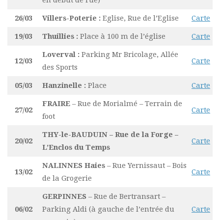
26/03
Villers-Poterie :
Eglise, Rue de l’Eglise
Carte
19/03
Thuillies :
Place à 100 m de l’église
Carte
Loverval :
Parking Mr Bricolage, Allée
12/03
Carte
des Sports
05/03
Hanzinelle :
Place
Carte
FRAIRE
– Rue de Morialmé – Terrain de
27/02
Carte
foot
THY-le-BAUDUIN – Rue de la Forge –
20/02
Carte
L’Enclos du Temps
NALINNES Haies
– Rue Yernissaut – Bois
13/02
Carte
de la Grogerie
GERPINNES
– Rue de Bertransart –
06/02
Parking Aldi (à gauche de l’entrée du
Carte