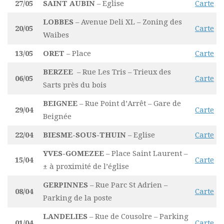
27/05
SAINT AUBIN
– Eglise
Carte
LOBBES
– Avenue Deli XL – Zoning des
20/05
Carte
Waibes
13/05
ORET
– Place
Carte
BERZEE
– Rue Les Tris – Trieux des
06/05
Carte
Sarts près du bois
BEIGNEE
– Rue Point d’Arrêt – Gare de
29/04
Carte
Beignée
22/04
BIESME-SOUS-THUIN
– Eglise
Carte
YVES-GOMEZEE
– Place Saint Laurent –
15/04
Carte
± à proximité de l’église
GERPINNES
– Rue Parc St Adrien –
08/04
Carte
Parking de la poste
LANDELIES
– Rue de Cousolre – Parking
01/04
Carte