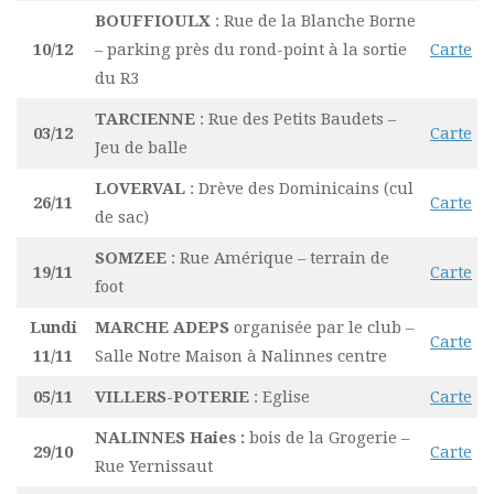
BOUFFIOULX
: Rue de la Blanche Borne
10/12
– parking près du rond-point à la sortie
Carte
du R3
TARCIENNE
: Rue des Petits Baudets –
03/12
Carte
Jeu de balle
LOVERVAL
: Drève des Dominicains (cul
26/11
Carte
de sac)
SOMZEE
: Rue Amérique – terrain de
19/11
Carte
foot
Lundi
MARCHE ADEPS
organisée par le club –
Carte
11/11
Salle Notre Maison à Nalinnes centre
05/11
VILLERS-POTERIE
: Eglise
Carte
NALINNES Haies
:
bois de la Grogerie –
29/10
Carte
Rue Yernissaut