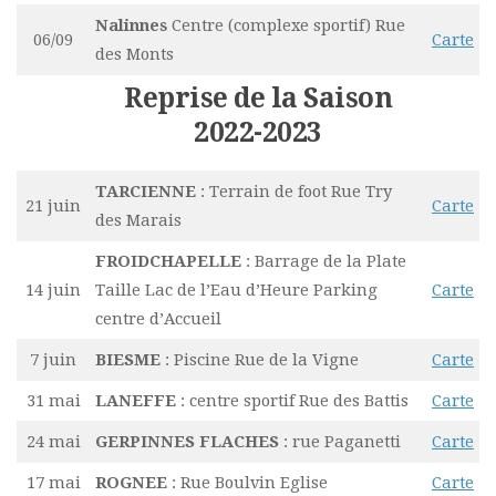
Nalinnes
Centre (complexe sportif) Rue
06/09
Carte
des Monts
Reprise de la Saison
2022-2023
TARCIENNE
: Terrain de foot Rue Try
21 juin
Carte
des Marais
FROIDCHAPELLE
: Barrage de la Plate
14 juin
Taille Lac de l’Eau d’Heure Parking
Carte
centre d’Accueil
7 juin
BIESME
: Piscine Rue de la Vigne
Carte
31 mai
LANEFFE
: centre sportif Rue des Battis
Carte
24 mai
GERPINNES FLACHES
: rue Paganetti
Carte
17 mai
ROGNEE
: Rue Boulvin Eglise
Carte