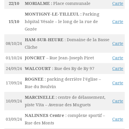
22/10
MORIALME :
Place communale
Carte
MONTIGNY-LE-TILLEUL
:
Parking
15/10
hôpital Vésale – le long de la rue de
Carte
Gozée
HAM-SUR-HEURE
: Domaine de la Basse
08/10/24
Carte
Cliche
01/10/24
JONCRET
– Rue Jean-Joseph Piret
Carte
24/09/24
WALCOURT
: Rue des Ry de Ry 97
Carte
ROGNEE
: parking derrière l’église –
17/09/24
Carte
Rue du Boulvin
MARCINELLE :
centre de délassement,
10/09/24
Carte
piste Vita – Avenue des Muguets
NALINNES
Centre
: complexe sportif –
03/09/24
Carte
Rue des Monts