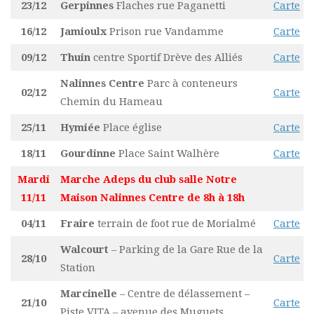
23/12
Gerpinnes
Flaches rue Paganetti
Carte
16/12
Jamioulx
Prison rue Vandamme
Carte
09/12
Thuin
centre Sportif Drève des Alliés
Carte
Nalinnes Centre
Parc à conteneurs
02/12
Carte
Chemin du Hameau
25/11
Hymiée
Place église
Carte
18/11
Gourdinne
Place Saint Walhère
Carte
Mardi
Marche Adeps du club salle Notre
11/11
Maison Nalinnes Centre de 8h à 18h
04/11
Fraire
terrain de foot rue de Morialmé
Carte
Walcourt
– Parking de la Gare Rue de la
28/10
Carte
Station
Marcinelle
– Centre de délassement –
21/10
Carte
Piste VITA – avenue des Muguets