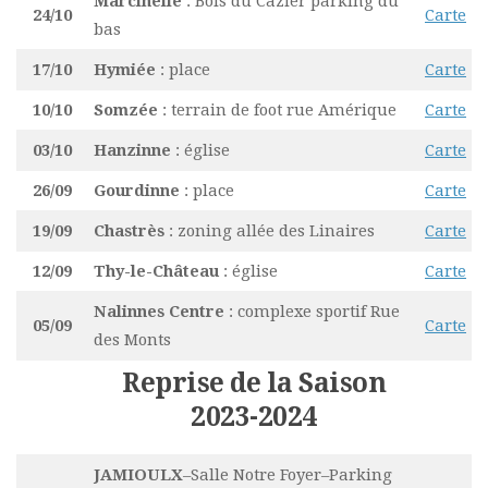
Marcinelle
: Bois du Cazier parking du
24/10
Carte
bas
17/10
Hymiée
: place
Carte
10/10
Somzée
: terrain de foot rue Amérique
Carte
03/10
Hanzinne
: église
Carte
26/09
Gourdinne
: place
Carte
19/09
Chastrès
: zoning allée des Linaires
Carte
12/09
Thy-le-Château
: église
Carte
Nalinnes Centre
: complexe sportif Rue
05/09
Carte
des Monts
Reprise de la Saison
2023-2024
JAMIOULX
–Salle Notre Foyer–Parking