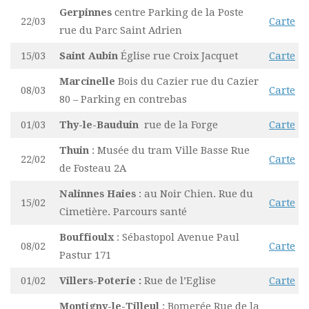
Gerpinnes
centre Parking de la Poste
22/03
Carte
rue du Parc Saint Adrien
15/03
Saint Aubin
Église rue Croix Jacquet
Carte
Marcinelle
Bois du Cazier rue du Cazier
08/03
Carte
80 – Parking en contrebas
01/03
Thy-le-Bauduin
rue de la Forge
Carte
Thuin
: Musée du tram Ville Basse Rue
22/02
Carte
de Fosteau 2A
Nalinnes Haies
: au Noir Chien. Rue du
15/02
Carte
Cimetière. Parcours santé
Bouffioulx
: Sébastopol Avenue Paul
08/02
Carte
Pastur 171
01/02
Villers-Poterie :
Rue de l’Eglise
Carte
Montigny-le-Tilleul
: Bomerée Rue de la