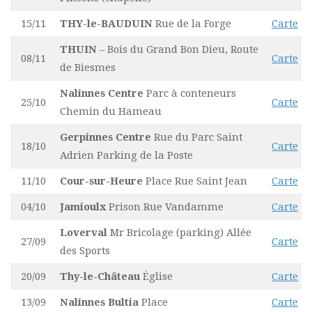
15/11
THY-le-BAUDUIN
Rue de la Forge
Carte
THUIN
– Bois du Grand Bon Dieu, Route
08/11
Carte
de Biesmes
Nalinnes
Centre
Parc à conteneurs
25/10
Carte
Chemin du Hameau
Gerpinnes
Centre
Rue du Parc Saint
18/10
Carte
Adrien Parking de la Poste
11/10
Cour-sur-Heure
Place Rue Saint Jean
Carte
04/10
Jamioulx
Prison Rue Vandamme
Carte
Loverval
Mr Bricolage (parking) Allée
27/09
Carte
des Sports
20/09
Thy-le-Château
Église
Carte
13/09
Nalinnes Bultia
Place
Carte