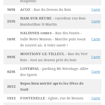
magasin)
30/01
ACOZ
– Rue du Dessus du Bois
Carte
HAM-SUR-HEURE
– carrefour rue Bois
23/01
Carte
Rombut/Rue St Martin
NALINNES centre
– Rue des Fossés –
16/01
Salle Notre Maison – Marche puis vœux
Carte
de nouvel an. A votre santé !
MONTIGNY-LE-TILLEUL
– Rue du Vert
09/01
Carte
Bois – tout au-dessus près du bois
LOVERVAL
: parking Mr Bricolage, Allée
02/01
Carte
des Sports
Repos bien mérité après les fêtes de
26/12
Noël
19/12
FONTENELLE
: église, rue de Boussu
Carte