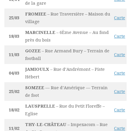
de la gare
FROMIEE
– Rue Traversière – Maison du
25/03
Carte
village
MARCINELLE
– 6Ème Avenue – Au fond
18/03
Carte
près du bois
GOZEE
– Rue Armand Bury – Terrain de
11/03
Carte
football
JAMIOULX
– Rue d’Andrémont – Piste
04/03
Carte
Hébert
SOMZEE
— Rue d’Amérique — Terrain
25/02
Carte
de foot
LAUSPRELLE
– Rue du Petit Floreffe –
18/02
Carte
Eglise
THY-LE-CHÂTEAU
– Impexacom – Rue
11/02
Carte