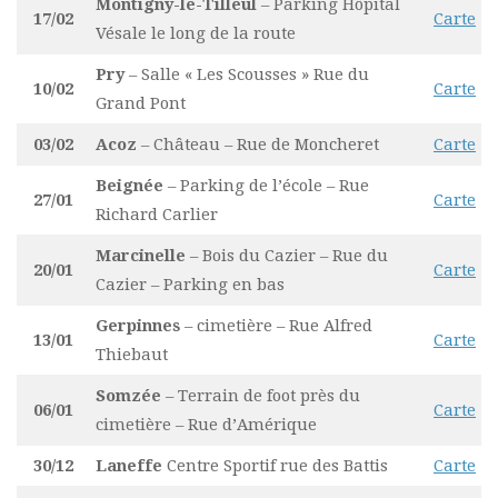
Montigny-le-Tilleul
– Parking Hôpital
17/02
Carte
Vésale le long de la route
Pry
– Salle « Les Scousses » Rue du
10/02
Carte
Grand Pont
03/02
Acoz
– Château – Rue de Moncheret
Carte
Beignée
– Parking de l’école – Rue
27/01
Carte
Richard Carlier
Marcinelle
– Bois du Cazier – Rue du
20/01
Carte
Cazier – Parking en bas
Gerpinnes
– cimetière – Rue Alfred
13/01
Carte
Thiebaut
Somzée
– Terrain de foot près du
06/01
Carte
cimetière – Rue d’Amérique
30/12
Laneffe
Centre Sportif rue des Battis
Carte