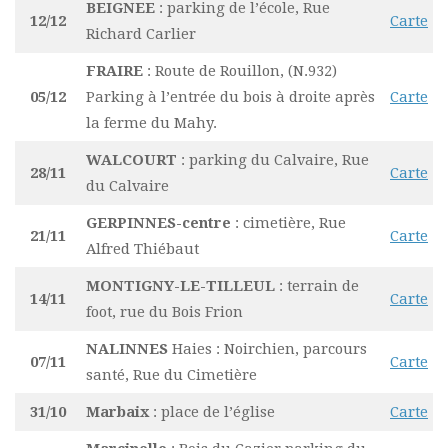
BEIGNEE
: parking de l’école, Rue
12/12
Carte
Richard Carlier
FRAIRE
: Route de Rouillon, (N.932)
05/12
Parking à l’entrée du bois à droite après
Carte
la ferme du Mahy.
WALCOURT
: parking du Calvaire, Rue
28/11
Carte
du Calvaire
GERPINNES-centre
: cimetière, Rue
21/11
Carte
Alfred Thiébaut
MONTIGNY-LE-TILLEUL
: terrain de
14/11
Carte
foot, rue du Bois Frion
NALINNES
Haies : Noirchien, parcours
07/11
Carte
santé, Rue du Cimetière
31/10
Marbaix
: place de l’église
Carte