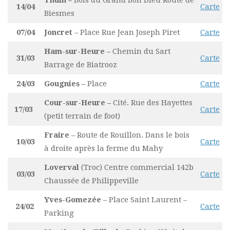
14/04
Carte
Biesmes
07/04
Joncret
– Place Rue Jean Joseph Piret
Carte
Ham-sur-Heure –
Chemin du Sart
31/03
Carte
Barrage de Biatrooz
24/03
Gougnies –
Place
Carte
Cour-sur-Heure –
Cité. Rue des Hayettes
17/03
Carte
(petit terrain de foot)
Fraire
– Route de Rouillon. Dans le bois
10/03
Carte
à droite après la ferme du Mahy
Loverval
(Troc) Centre commercial 142b
03/03
Carte
Chaussée de Philippeville
Yves-Gomezée
– Place Saint Laurent –
24/02
Carte
Parking