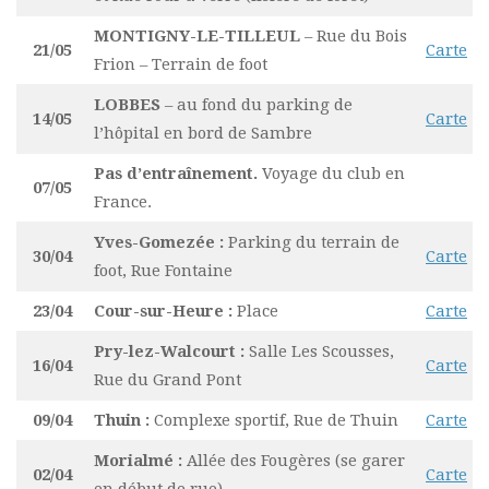
MONTIGNY-LE-TILLEUL
– Rue du Bois
21/05
Carte
Frion – Terrain de foot
LOBBES
– au fond du parking de
14/05
Carte
l’hôpital en bord de Sambre
Pas d’entraînement.
Voyage du club en
07/05
France.
Yves-Gomezée :
Parking du terrain de
30/04
Carte
foot, Rue Fontaine
23/04
Cour-sur-Heure :
Place
Carte
Pry-lez-Walcourt :
Salle Les Scousses,
16/04
Carte
Rue du Grand Pont
09/04
Thuin :
Complexe sportif, Rue de Thuin
Carte
Morialmé :
Allée des Fougères (se garer
02/04
Carte
en début de rue)