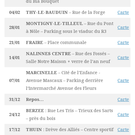
du Bia Bouquet
04/02
THY-LE-BAUDUIN
– Rue de la Forge
Carte
MONTIGNY-LE-TILLEUL
– Rue du Pont
28/01
Carte
à Nôle – Parking sous le viaduc du R3
21/01
FRAIRE
– Place communale
Carte
NALINNES CENTRE
– Rue des Fossés –
14/01
Carte
Salle Notre Maison + verre de l’an neuf
MARCINELLE
– Cité de l’Enfance -
07/01
Avenue Mascaux – Parking derrière
Carte
l’Intermarché Avenue des Fleurs
31/12
Repos…
Carte
BERZEE
: Rue Les Tris – Trieux des Sarts
24/12
Carte
– près du bois
17/12
THUIN
: Drève des Alliés – Centre sportif
Carte