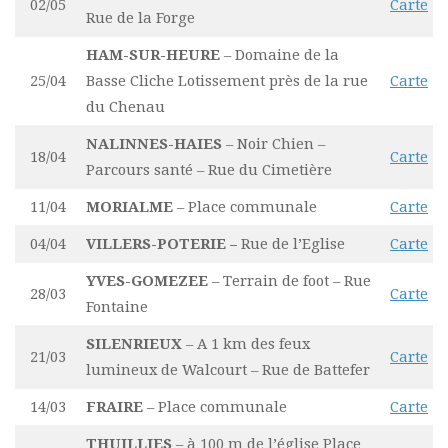
02/05
Carte
Rue de la Forge
HAM-SUR-HEURE
– Domaine de la
25/04
Basse Cliche Lotissement près de la rue
Carte
du Chenau
NALINNES-HAIES
– Noir Chien –
18/04
Carte
Parcours santé – Rue du Cimetière
11/04
MORIALME
– Place communale
Carte
04/04
VILLERS-POTERIE –
Rue de l’Eglise
Carte
YVES-GOMEZEE
– Terrain de foot – Rue
28/03
Carte
Fontaine
SILENRIEUX
– A 1 km des feux
21/03
Carte
lumineux de Walcourt – Rue de Battefer
14/03
FRAIRE
– Place communale
Carte
THUILLIES
– à 100 m de l’église Place