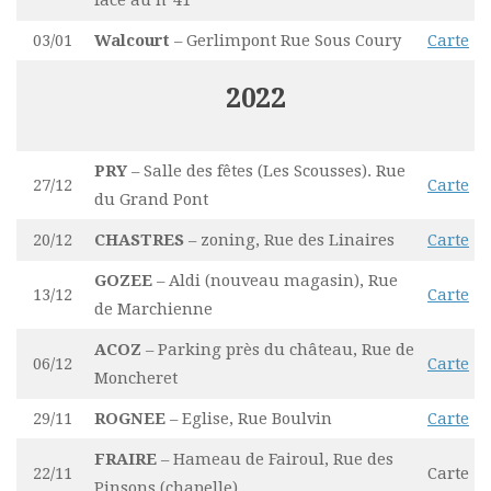
03/01
Walcourt
– Gerlimpont Rue Sous Coury
Carte
2022
PRY
– Salle des fêtes (Les Scousses). Rue
27/12
Carte
du Grand Pont
20/12
CHASTRES
– zoning, Rue des Linaires
Carte
GOZEE
– Aldi (nouveau magasin), Rue
13/12
Carte
de Marchienne
ACOZ
– Parking près du château, Rue de
06/12
Carte
Moncheret
29/11
ROGNEE
– Eglise, Rue Boulvin
Carte
FRAIRE
– Hameau de Fairoul, Rue des
22/11
Carte
Pinsons (chapelle)