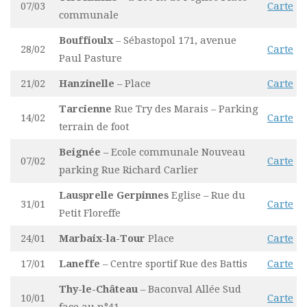
07/03
Carte
communale
Bouffioulx
– Sébastopol 171, avenue
28/02
Carte
Paul Pasture
21/02
Hanzinelle
– Place
Carte
Tarcienne
Rue Try des Marais – Parking
14/02
Carte
terrain de foot
Beignée
– Ecole communale Nouveau
07/02
Carte
parking Rue Richard Carlier
Lausprelle Gerpinnes
Eglise – Rue du
31/01
Carte
Petit Floreffe
24/01
Marbaix-la-Tour
Place
Carte
17/01
Laneffe
– Centre sportif Rue des Battis
Carte
Thy-le-Château
– Baconval Allée Sud
10/01
Carte
face au n°41