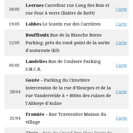
Leernes
Carrefour rue Long des Bois et
26/05
Carte
rue Four à verre (lisière de forêt)
19/05
Lobbes
Le Scavin rue des Carrières
Carte
Bouffioulx
Rue de la Blanche Borne
12/05
Parking, près du rond-point de la sortie
Carte
d’autoroute (R3)
Landelies
Rue de Coulsore Parking
05/05
Carte
S.N.C.B.
Gozée –
Parking du Cimetière
intercession de la rue d’Hourpes et de la
28/04
Carte
rue Vandervelde à + 800m des ruines de
l’Abbaye d’Aulne
Fromiée
– Rue Traversière Maison du
21/04
Carte
village
Thuin –
Bois du Grand Bon Dieu Route de