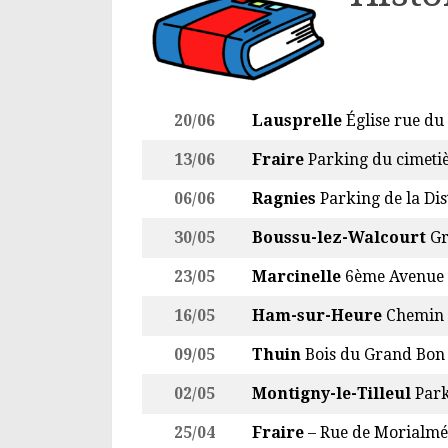
20/06
Lausprelle
Église ru
13/06
Fraire
Parking du cim
06/06
Ragnies
Parking de la Dist
30/05
Boussu-lez-Walcourt
Gr
23/05
Marcinelle
6ème Avenue 
16/05
Ham-sur-Heure
Chemin 
09/05
Thuin
Bois du Grand Bon 
02/05
Montigny-le-Tilleul
Park
25/04
Fraire
– Rue de Morialmé 