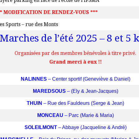
uyère parking en face de l’école de l’IPSMA
* MODIFICATION DE RENDEZ-VOUS ***
es Sports – rue des Monts
Marches de l’été 2025 – 8 et 5 
Organisées par des membres bénévoles à titre privé.
Grand merci à eux !!
NALINNES
– Center sportif (Geneviève & Daniel)
MAREDSOUS
– (Ely & Jean-Jacques)
THUIN
– Rue des Fauldeurs (Serge & Jean)
MONCEAU
– Parc (Marie & Maria)
SOLEILMONT
– Abbaye (Jacqueline & André)