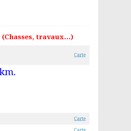
e (Chasses, travaux…)
Carte
 km.
Carte
Carte