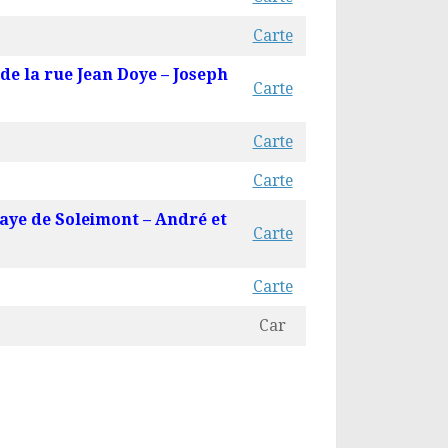
Carte
 de la rue Jean Doye – Joseph
Carte
Carte
Carte
baye de Soleimont – André et
Carte
Carte
Car