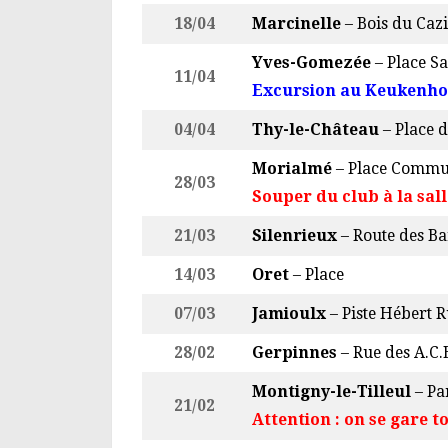
18/04
Marcinelle
– Bois du Cazi
Yves-Gomezée
– Place Sa
11/04
Excursion au Keukenho
04/04
Thy-le-Château
– Place d
Morialmé
– Place Commu
28/03
Souper du club à la sal
21/03
Silenrieux
– Route des B
14/03
Oret
– Place
07/03
Jamioulx
– Piste Hébert
28/02
Gerpinnes
– Rue des A.C.
Montigny-le-Tilleul
– Pa
21/02
Attention : on se gare 