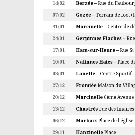
14/02
Berzée
– Rue du Faubourg
07/02
Gozée
– Terrain de foot 
31/01
Marcinelle
– Centre de dé
24/01
Gerpinnes Flaches
– Rue
17/01
Ham-sur-Heure
– Rue St
10/01
Nalinnes Haies
– Place de
03/01
Laneffe
– Centre Sportif 
27/12
Fromiée
Maison du Villa
20/12
Marcinelle
6ème Avenue 
13/12
Chastrès
rue des linaires
06/12
Marbaix
Place de l’église
29/11
Hanzinelle
Place