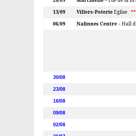
20/09
Marcinelle
– rue de la Br
13/09
Villers-Poterie
Eglise
**
06/09
Nalinnes Centre
– Hall d
30/08
23/08
16/08
09/08
02/08