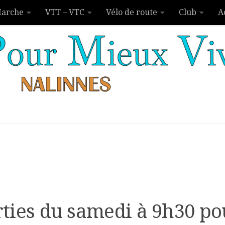
arche
VTT – VTC
Vélo de route
Club
A
rties du samedi à 9h30 p