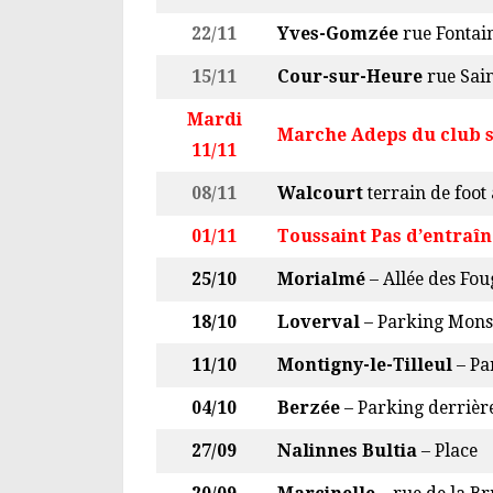
22/11
Yves-Gomzée
rue Fontain
15/11
Cour-sur-Heure
rue Sain
Mardi
Marche Adeps du club s
11/11
08/11
Walcourt
terrain de foot
01/11
Toussaint Pas d’entraî
25/10
Morialmé
– Allée des Fou
18/10
Loverval
– Parking Monsi
11/10
Montigny-le-Tilleul
– Pa
04/10
Berzée
– Parking derrièr
27/09
Nalinnes Bultia
– Place