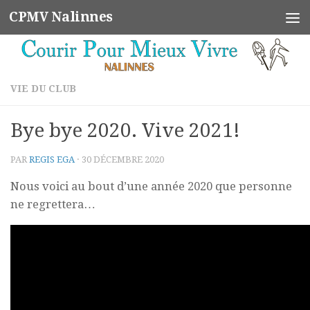
CPMV Nalinnes
Skip to content
VIE DU CLUB
Bye bye 2020. Vive 2021!
PAR
REGIS EGA
·
30 DÉCEMBRE 2020
Nous voici au bout d’une année 2020 que personne
ne regrettera…