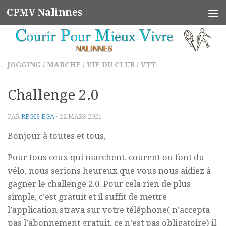
CPMV Nalinnes
Skip to content
JOGGING
/
MARCHE
/
VIE DU CLUB
/
VTT
Challenge 2.0
PAR
REGIS EGA
·
22 MARS 2021
Bonjour à toutes et tous,
Pour tous ceux qui marchent, courent ou font du
vélo, nous serions heureux que vous nous aidiez à
gagner le challenge 2.0. Pour cela rien de plus
simple, c’est gratuit et il suffit de mettre
l’application strava sur votre téléphone( n’accepta
pas l’abonnement gratuit, ce n’est pas obligatoire) il