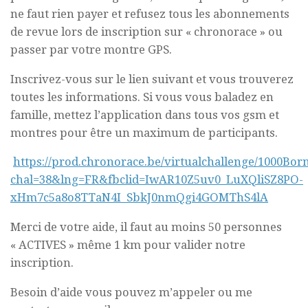
ne faut rien payer et refusez tous les abonnements
de revue lors de inscription sur « chronorace » ou
passer par votre montre GPS.
Inscrivez-vous sur le lien suivant et vous trouverez
toutes les informations. Si vous vous baladez en
famille, mettez l’application dans tous vos gsm et
montres pour être un maximum de participants.
https://prod.chronorace.be/virtualchallenge/1000Bo
chal=38&lng=FR&fbclid=IwAR10Z5uv0_LuXQliSZ8PO-
xHm7c5a8o8TTaN4I_SbkJ0nmQgi4GOMThS4lA
Merci de votre aide, il faut au moins 50 personnes
« ACTIVES » même 1 km pour valider notre
inscription.
Besoin d’aide vous pouvez m’appeler ou me