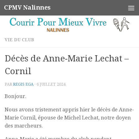
CPMV Nalinnes
Skip to content
VIE DU CLUB
Décès de Anne-Marie Lechat –
Cornil
PAR
REGIS EGA
·
6 JUILLET 2024
Bonjour.
Nous avons tristement appris hier le décès de Anne-
Marie Cornil, épouse de Michel Lechat, notre doyen
des marcheurs.
Anne-Marie a été membre du club pendant