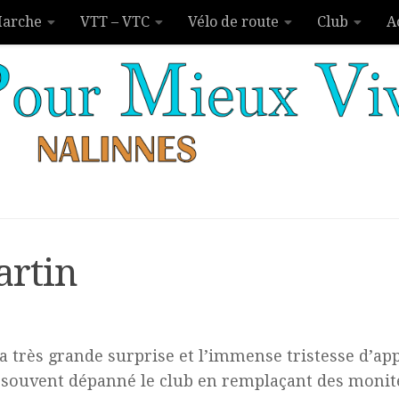
arche
VTT – VTC
Vélo de route
Club
A
artin
a très grande surprise et l’immense tristesse d’app
a souvent dépanné le club en remplaçant des moniteu