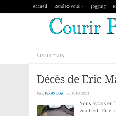
Accueil
Rendez-Vous
Jogging
M
Skip to content
VIE DU CLUB
Décès de Eric M
PAR
REGIS EGA
·
26 JUIN 2021
Nous avons eu l
vendredi. Eric 