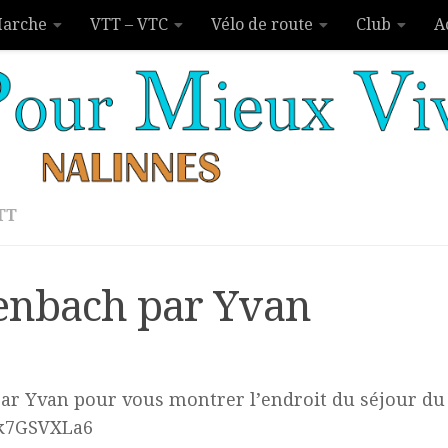
arche
VTT – VTC
Vélo de route
Club
A
TT
enbach par Yvan
 par Yvan pour vous montrer l’endroit du séjour du
7Lk7GSVXLa6