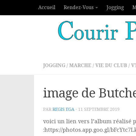
Accueil
Rendez-Vous
Jogging
M
Skip to content
JOGGING
/
MARCHE
/
VIE DU CLUB
/
V
image de Butch
PAR
REGIS EGA
·
11 SEPTEMBRE 2019
voici un lien vers l’album réalisé
:https://photos.app.goo.gl/bFcYtc