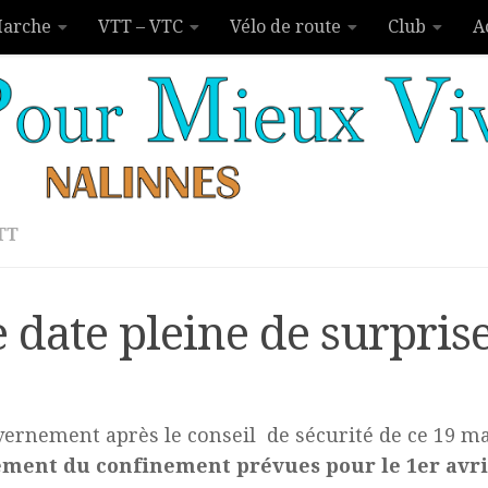
arche
VTT – VTC
Vélo de route
Club
A
TT
e date pleine de surpri
rnement après le conseil de sécurité de ce 19 mar
ement du confinement prévues pour le 1er avri