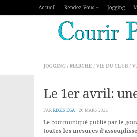
Accueil
Rendez-Vous
Jogging
M
Skip to content
JOGGING
/
MARCHE
/
VIE DU CLUB
/
V
Le 1er avril: un
PAR
REGIS EGA
·
20 MARS 2021
Le communiqué publié par le gouve
t
outes les mesures d’assoupliss