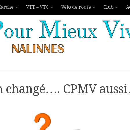
arche
VTT – VTC
Vélo de route
Club
A
n changé…. CPMV auss