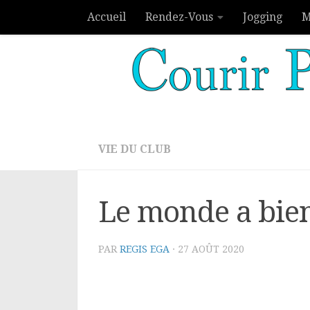
Accueil
Rendez-Vous
Jogging
M
Skip to content
VIE DU CLUB
Le monde a bie
PAR
REGIS EGA
·
27 AOÛT 2020