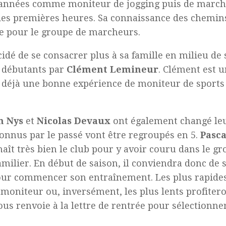
d’années comme moniteur de jogging puis de marc
 des premières heures. Sa connaissance des chemins
de pour le groupe de marcheurs.
idé de se consacrer plus à sa famille en milieu de 
 débutants par
Clément Lemineur
. Clément est 
éjà une bonne expérience de moniteur de sports et
n Nys
et
Nicolas Devaux
ont également changé leu
connus par le passé vont être regroupés en 5.
Pasca
aît très bien le club pour y avoir couru dans le gr
amilier. En début de saison, il conviendra donc de
 pour commencer son entraînement. Les plus rapide
 moniteur ou, inversément, les plus lents profiter
us renvoie à la lettre de rentrée pour sélectionne