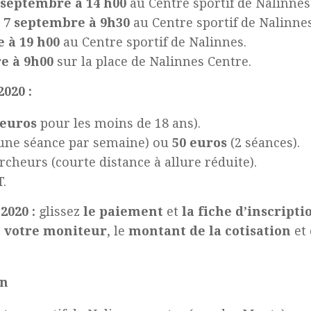
 septembre à 14 h00
au Centre sportif de Nalinnes
 7 septembre à 9h30
au Centre sportif de Nalinnes
 à 19 h00
au Centre sportif de Nalinnes.
e à 9h00
sur la place de Nalinnes Centre.
2020 :
 euros
pour les moins de 18 ans).
une séance par semaine) ou
50 euros
(2 séances).
cheurs (courte distance à allure réduite).
.
-2020
:
glissez
le paiement
et
la fiche d’inscripti
 votre moniteur
, le
montant de la cotisation
et 
on