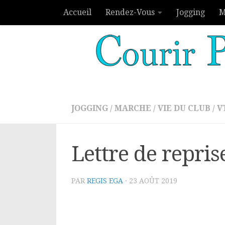
Accueil
Rendez-Vous
Jogging
M
Skip to content
JOGGING
/
MARCHE
/
VIE DU CLUB
/
V
Lettre de repris
PAR
REGIS EGA
·
23 AOÛT 2019