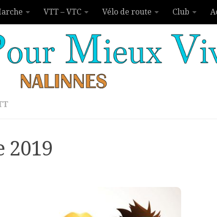
arche
VTT – VTC
Vélo de route
Club
A
TT
e 2019