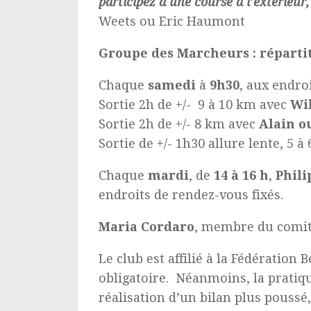
participez à une course à l’extérieu
Weets ou Eric Haumont
Groupe des Marcheurs : réparti
Chaque
samedi
à
9h30
, aux endroi
Sortie 2h de +/- 9 à 10 km avec
Wil
Sortie 2h de +/- 8 km avec
Alain o
Sortie de +/- 1h30 allure lente, 5 
Chaque
mardi
, de
14 à 16 h
,
Phili
endroits de rendez-vous fixés.
Maria Cordaro
, membre du comité
Le club est affilié à la Fédération 
obligatoire. Néanmoins, la pratiqu
réalisation d’un bilan plus poussé,