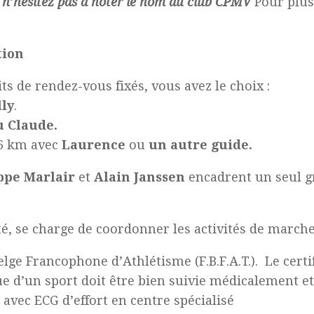
r, n’hésitez pas à noter le nom du club CPMV
Pour plus
tion
ts de rendez-vous fixés, vous avez le choix :
ly
.
u Claude.
à 6 km avec
Laurence
ou
un autre guide.
ppe Marlair
et
Alain Janssen
encadrent un seul gr
, se charge de coordonner les activités de marche
Belge Francophone d’Athlétisme (F.B.F.A.T.). Le certi
e d’un sport doit être bien suivie médicalement et 
 avec ECG d’effort en centre spécialisé