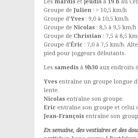
Les
mardis
et
jeudis
à
19 h
au Cen
Groupe de
Julien
: > 10,5 km/h
Groupe d’
Yves
: 9,0 à 10,5 km/h
Groupe de
Nicolas
: 8,5 à 9,5 km/h
Groupe de
Christian
: 7,5 à 8,5 km
Groupe d’
Éric
: 7,0 à 7,5 km/h. A
pied pour joggeurs débutants.
Les
samedis
à
9h30
aux endroits d
Yves
entraîne un groupe longue dis
lente.
Nicolas
entraîne son groupe.
Eric
entraîne son groupe et celui
Jean-François
entraîne son group
En semaine, des vestiaires et des do