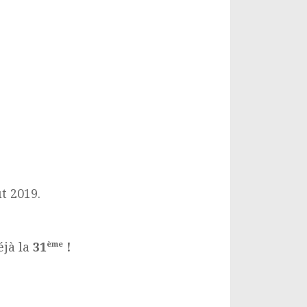
019.
jà la
31
ème
!