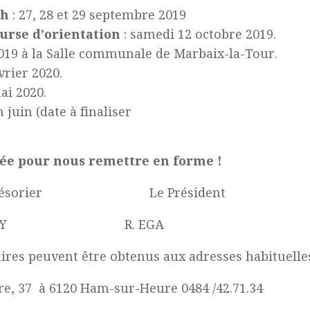
ch
: 27, 28 et 29 septembre 2019
ourse d’orientation
: samedi 12 octobre 2019.
019 à la Salle communale de Marbaix-la-Tour.
vrier 2020.
mai 2020.
n juin (date à finaliser
rée pour nous remettre en forme !
e Trésorier Le Préside
 MAHY R. EGA
es peuvent être obtenus aux adresses habituelles
ire, 37 à 6120 Ham-sur-Heure 0484 /42.71.34