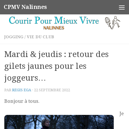
CPMV Nalinnes
Skip to content
JOGGING
/
VIE DU CLUB
Mardi & jeudis : retour des
gilets jaunes pour les
joggeurs…
PAR
REGIS EGA
·
22 SEPTEMBRE 2022
Bonjour à tous.
Je