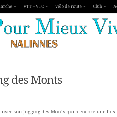
arche
VTT – VTC
Vélo de route
Club
A
ng des Monts
aniser son Jogging des Monts qui a encore une fois