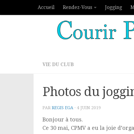
Accueil
Rendez-Vous
Jogging
M
Skip to content
VIE DU CLUB
Photos du joggi
PAR
REGIS EGA
·
4 JUIN 2019
Bonjour à tous.
Ce 30 mai, CPMV a eu la joie d’org