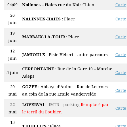
04/09
Nalinnes
–
Haies
rue du Noir Chien
Carte
26
NALINNES-HAIES
: Place
Carte
juin
19
MARBAIX-LA-TOUR
: Place
Carte
juin
12
JAMIOULX
: Piste Hébert – autre parcours
Carte
juin
CERFONTAINE
: Rue de la Gare 10 – Marche
5 juin
Carte
Adeps
29
GOZEE
: Abbaye d’Aulne – Rue de Leernes
Carte
mai
au coin de la rue Emile Vandervelde
22
LOVERVAL
: IMTR – parking
Remplacé par
Carte
mai
le terril du Boubier.
15
THUILLIES
: Place
Carte