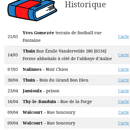
Historique
Yves Gomezée
terrain de football rue
21/05
Carte
Fontaine
Thuin
Rue Émile Vandervelde 280 [6534]
14/05
Carte
Ferme abbatiale à côté de l’abbaye d’Aulne
07/05
Nalinnes
– Noir Chien
Carte
30/04
Thuin
– Bois du Grand Bon Dieu
Carte
23/04
Jamioulx
– prison
Carte
16/04
Thy-le-Bauduin
– Rue de la Forge
Carte
09/04
Walcourt
– Rue Soucoury
Carte
09/04
Walcourt
– Rue Soucoury
Carte