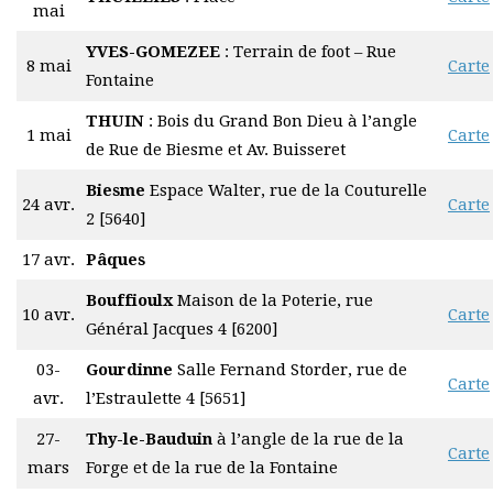
mai
YVES-GOMEZEE
: Terrain de foot – Rue
8 mai
Carte
Fontaine
THUIN
: Bois du Grand Bon Dieu à l’angle
1 mai
Carte
de Rue de Biesme et Av. Buisseret
Biesme
Espace Walter, rue de la Couturelle
24 avr.
Carte
2 [5640]
17 avr.
Pâques
Bouffioulx
Maison de la Poterie, rue
10 avr.
Carte
Général Jacques 4 [6200]
03-
Gourdinne
Salle Fernand Storder, rue de
Carte
avr.
l’Estraulette 4 [5651]
27-
Thy-le-Bauduin
à l’angle de la rue de la
Carte
mars
Forge et de la rue de la Fontaine