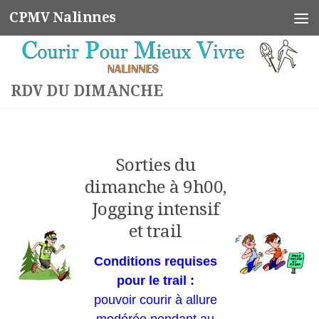
CPMV Nalinnes
Skip to content
RDV DU DIMANCHE
Sorties du
dimanche à 9h00,
Jogging intensif
et trail
Conditions requises
pour le trail :
pouvoir courir à allure
modérée pendant au