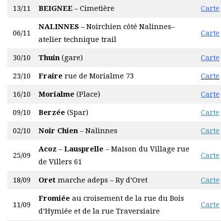
13/11
BEIGNEE
– Cimetière
Carte
NALINNES
– Noirchien côté Nalinnes–
06/11
Carte
atelier technique trail
30/10
Thuin
(gare)
Carte
23/10
Fraire
rue de Morialme 73
Carte
16/10
Morialme
(Place)
Carte
09/10
Berzée
(Spar)
Carte
02/10
Noir C
hien
– Nalinnes
Carte
Acoz
–
Lausprelle
– Maison du Village rue
25/09
Carte
de Villers 61
18/09
Oret
marche adeps – Ry d’Oret
Carte
Fromiée
au croisement de la rue du Bois
11/09
Carte
d’Hymiée et de la rue Traversiaire