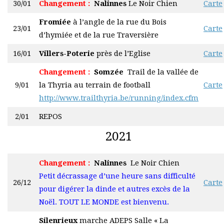
30/01
Changement :
Nalinnes
Le Noir Chien
Carte
Fromiée
à l’angle de la rue du Bois
23/01
Carte
d’hymiée et de la rue Traversière
16/01
Villers-Poterie
près de l’Eglise
Carte
Changement :
Somzée
T
rail de la vallée de
9/01
la Thyria au terrain de football
Carte
http://www.trailthyria.be/running/index.cfm
2/01
REPOS
2021
Changement :
Nalinnes
Le Noir Chien
Petit décrassage d’une heure sans difficulté
26/12
Carte
pour digérer la dinde et autres excès de la
Noël. TOUT LE MONDE est bienvenu.
Silenrieux
marche ADEPS Salle « La