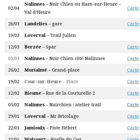
Nalinnes
– Noir Chien ou Ham-sur-Heure –
02/04
Carte
Val d’Heure
26/03
Landelies
– gare
Carte
19/03
Loverval
– Trail Julien
12/03
Berzée
– Spar
Carte
05/03
Nalinnes
– Noir Chien côté Nalinnes
Carte
26/02
Morialmé
– Grand-place
Carte
19/02
Cour-sur-Heure
– Place
Carte
12/02
Biesme
– Rue de la Couturelle 2
Carte
05/02
Nalinnes
– Noirchien : atelier trail
Carte
29/01
Loverval
– Mr Bricolage
Carte
22/01
Jamioulx
– Piste Hébert
Carte
15/01
Walcourt
– Ruelle du Coq
Carte