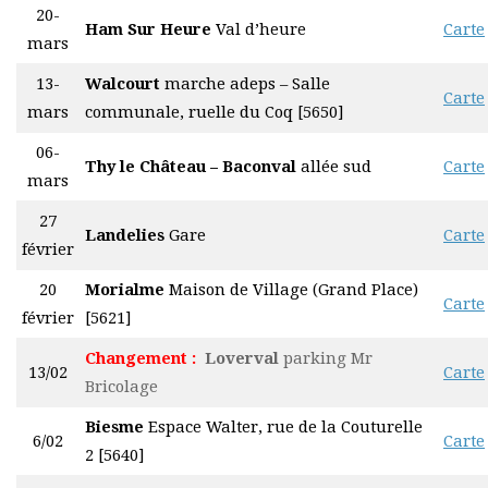
20-
Ham Sur Heure
Val d’heure
Carte
mars
13-
Walcourt
marche adeps – Salle
Carte
mars
communale, ruelle du Coq [5650]
06-
Thy le Château – Baconval
allée sud
Carte
mars
27
Landelies
Gare
Carte
février
20
Morialme
Maison de Village (Grand Place)
Carte
février
[5621]
Changement :
Loverval
parking Mr
13/02
Carte
Bricolage
Biesme
Espace Walter, rue de la Couturelle
6/02
Carte
2 [5640]