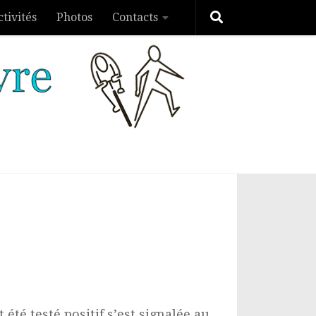
ctivités
Photos
Contacts
été testé positif s’est signalée au