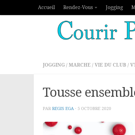
Accueil
Rendez-Vous
Jogging
M
Skip to content
JOGGING
/
MARCHE
/
VIE DU CLUB
/
V
Tousse ensemb
PAR
REGIS EGA
·
5 OCTOBRE 2020