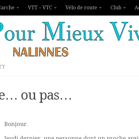
arche
VTT – VTC
Vélo de route
Club
A
TT
le… ou pas…
Bonjour.
Jeudi dernier, une personne dont un proche avait 