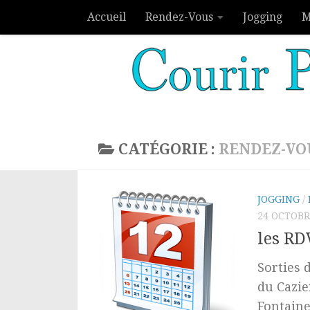
Accueil
Rendez-Vous
Jogging
M
Skip to content
CATÉGORIE :
RENDEZ-VO
JOGGING
/
24 OCTOBR
les RD
Sorties 
du Cazie
Fontaine