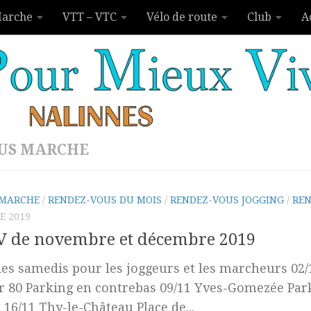
arche
VTT – VTC
Vélo de route
Club
A
US MARCHE
MARCHE
/
RENDEZ-VOUS DU MOIS
/
RENDEZ-VOUS JOGGING
/
RE
E 2019
V de novembre et décembre 2019
des samedis pour les joggeurs et les marcheurs 02/
r 80 Parking en contrebas 09/11 Yves-Gomezée Pa
 16/11 Thy-le-Château Place de...