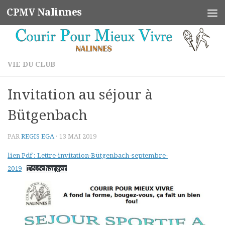
CPMV Nalinnes
Skip to content
VIE DU CLUB
Invitation au séjour à
Bütgenbach
PAR
REGIS EGA
·
13 MAI 2019
lien Pdf : Lettre-invitation-Bütgenbach-septembre-
2019
Télécharger