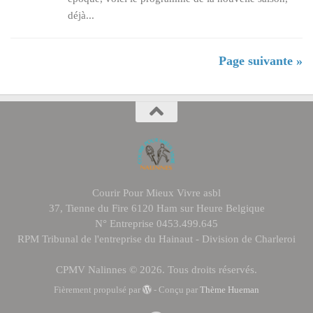
déjà...
Page suivante »
Courir Pour Mieux Vivre asbl
37, Tienne du Fire 6120 Ham sur Heure Belgique
N° Entreprise 0453.499.645
RPM Tribunal de l'entreprise du Hainaut - Division de Charleroi
CPMV Nalinnes © 2026. Tous droits réservés.
Fièrement propulsé par
- Conçu par
Thème Hueman