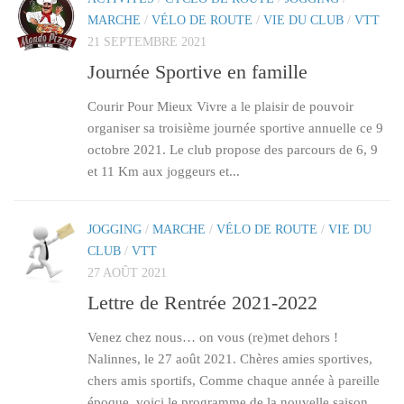
MARCHE
/
VÉLO DE ROUTE
/
VIE DU CLUB
/
VTT
21 SEPTEMBRE 2021
Journée Sportive en famille
Courir Pour Mieux Vivre a le plaisir de pouvoir
organiser sa troisième journée sportive annuelle ce 9
octobre 2021. Le club propose des parcours de 6, 9
et 11 Km aux joggeurs et...
JOGGING
/
MARCHE
/
VÉLO DE ROUTE
/
VIE DU
CLUB
/
VTT
27 AOÛT 2021
Lettre de Rentrée 2021-2022
Venez chez nous… on vous (re)met dehors !
Nalinnes, le 27 août 2021. Chères amies sportives,
chers amis sportifs, Comme chaque année à pareille
époque, voici le programme de la nouvelle saison,