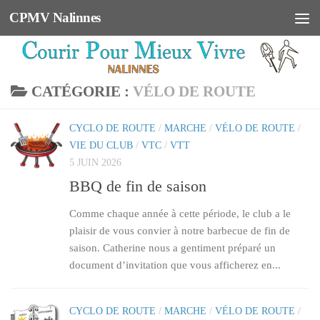
CPMV Nalinnes
Skip to content
CATÉGORIE :
VÉLO DE ROUTE
CYCLO DE ROUTE
/
MARCHE
/
VÉLO DE ROUTE
/
VIE DU CLUB
/
VTC
/
VTT
5 JUIN 2026
BBQ de fin de saison
Comme chaque année à cette période, le club a le
plaisir de vous convier à notre barbecue de fin de
saison. Catherine nous a gentiment préparé un
document d’invitation que vous afficherez en...
CYCLO DE ROUTE
/
MARCHE
/
VÉLO DE ROUTE
/