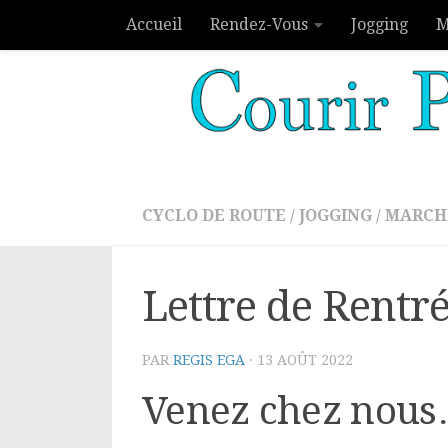
Accueil
Rendez-Vous
Jogging
M
Skip to content
CYCLO DE ROUTE
/
JOGGING
/
MARCH
Lettre de Rentr
PAR
REGIS EGA
·
13 AOÛT 2022
Venez chez nous…