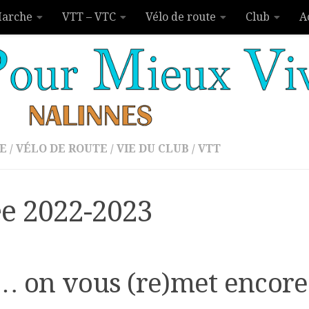
arche
VTT – VTC
Vélo de route
Club
A
E
/
VÉLO DE ROUTE
/
VIE DU CLUB
/
VTT
ée 2022-2023
 on vous (re)met encore