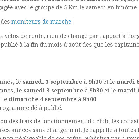
gagée avec le groupe de 5 Km le samedi en binôme 
 des
moniteurs de marche
!
s vélos de route, rien de changé par rapport à l’or
publié à la fin du mois d’août dès que les capitaine
innes, le
samedi 3
septembre
à
9h30
et le
mardi 
innes,
le samedi 3 septembre
à
9h30
et le
mardi 
, le
dimanche 4 septembre
à
9h00
programme déjà publié.
ion des frais de fonctionnement du club, les cotisa
es années sans changement. Je rappelle à toutes f
non négligeable de ces coûts. N’hésitez pas à vou