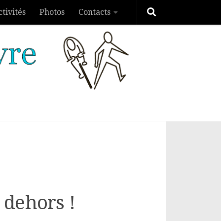
ctivités
Photos
Contacts
 dehors !